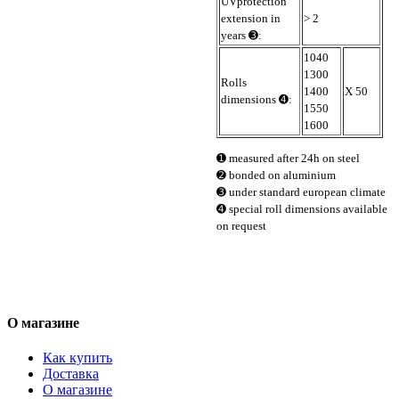
UVprotection
extension in
> 2
years ➌:
1040
1300
Rolls
1400
X 50
dimensions ➍:
1550
1600
➊ measured after 24h on steel
➋ bonded on aluminium
➌ under standard european climate
➍ special roll dimensions available
on request
О магазине
Как купить
Доставка
О магазине