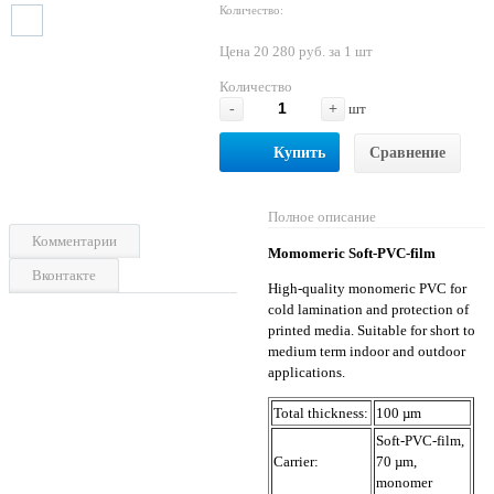
Количество:
Цена 20 280 руб. за 1 шт
Количество
-
+
шт
Купить
Сравнение
Полное описание
Комментарии
Momomeric Soft-PVC-film
Вконтакте
High-quality monomeric PVC for
cold lamination and protection of
printed media. Suitable for short to
medium term indoor and outdoor
applications.
Total thickness:
100 µm
Soft-PVC-film,
Carrier:
70 µm,
monomer