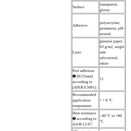
transparent,
Surface:
glossy
polyacrylate,
Adhesive:
permanent, pH-
neutral
glassine paper,
63 g/m2, single
Liner:
side
siliconized,
white
Peel adhesion
➊ [N/25mm]
11
according to
(AFERA 5001):
Recommended
application
> + 8 °C
temperature:
Heat resistance
–40 °C to +80
➋ according to
°C
AA-B-12-07: